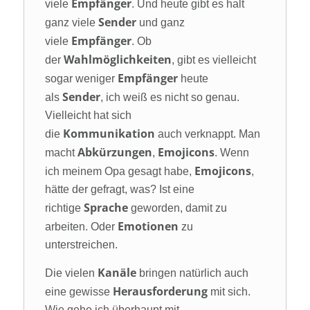
Empfänger
viele
. Und heute gibt es halt
Sender
ganz viele
und ganz
Empfänger
viele
. Ob
Wahlmöglichkeiten
der
, gibt es vielleicht
Empfänger
sogar weniger
heute
Sender
als
, ich weiß es nicht so genau.
Vielleicht hat sich
Kommunikation
die
auch verknappt. Man
Abkürzungen
Emojicons
macht
,
. Wenn
Emojicons
ich meinem Opa gesagt habe,
,
hätte der gefragt, was? Ist eine
Sprache
richtige
geworden, damit zu
Emotionen
arbeiten. Oder
zu
unterstreichen.
Kanäle
Die vielen
bringen natürlich auch
Herausforderung
eine gewisse
mit sich.
Wie gehe ich überhaupt mit