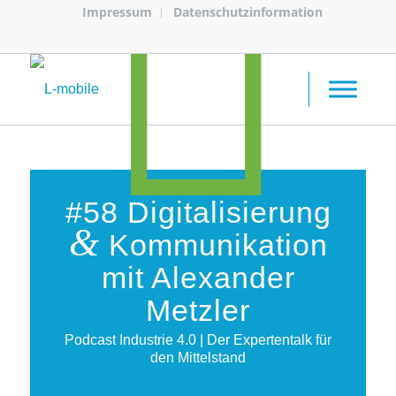
Impressum
Datenschutzinformation
#58 Digitalisierung
&
Kommunikation
mit Alexander
Metzler
Podcast Industrie 4.0 | Der Expertentalk für
den Mittelstand