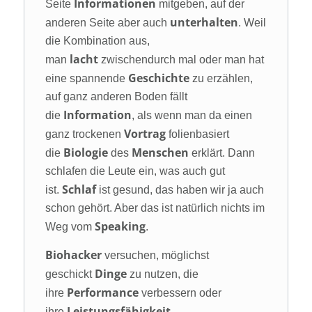
Informationen
Seite
mitgeben, auf der
unterhalten
anderen Seite aber auch
. Weil
die Kombination aus,
lacht
man
zwischendurch mal oder man hat
Geschichte
eine spannende
zu erzählen,
auf ganz anderen Boden fällt
Information
die
, als wenn man da einen
Vortrag
ganz trockenen
folienbasiert
Biologie
Menschen
die
des
erklärt. Dann
schlafen die Leute ein, was auch gut
Schlaf
ist.
ist gesund, das haben wir ja auch
schon gehört. Aber das ist natürlich nichts im
Speaking
Weg vom
.
Biohacker
versuchen, möglichst
Dinge
geschickt
zu nutzen, die
Performance
ihre
verbessern oder
Leistungsfähigkeit
ihre
,