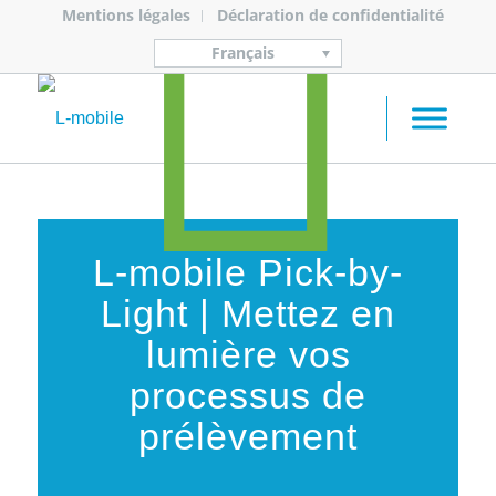
Mentions légales
Déclaration de confidentialité
Français
L-mobile Pick-by-
Light | Mettez en
lumière vos
processus de
prélèvement