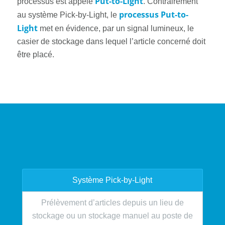
Put-to-Light
processus est appelé
. Contrairement
processus Put-to-
au système Pick-by-Light, le
Light
met en évidence, par un signal lumineux, le
casier de stockage dans lequel l’article concerné doit
être placé.
Système Pick-by-Light
Prélèvement d’articles depuis un lieu de
stockage ou un stockage manuel au poste de