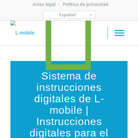
Aviso legal
Política de privacidad
Español
Sistema de
instrucciones
digitales de L-
mobile |
Instrucciones
digitales para el